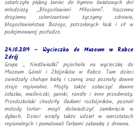
zatańczyła piękny taniec do hymnu światowych dni
młodzieży ,,Błogosławieni Miłosierni". Naszemu
drogiemu solenizantowi życzymy zdrowia,
błogosławieństwa Bożego, potrzebnych łask i sił w
podejmowanej posłudze.
24.10.2019 – Wycieczka do Muzeum w Rabce
Zdrój
Grupa ,, Niedźwiadki" pojechała na wycieczkę do
Muzeum Górali i Zbójników w Rabce. Tam dzieci
zwiedzały chałupe białą i czarną oraz poznały dawne
stroje regionalne. Mogły także zobaczyć dawne
żelazka, maślniczki, garnki, rondle i inne przedmioty.
Przedszkolaki chodziły śladami rozbójników, poznali
metody tortur- mogli doświadczyć zamknięcia w
dybach. Dzieci wzięły także udział w warsztatach
regionalnych i pomalowali farbami zabawkę z drewna.