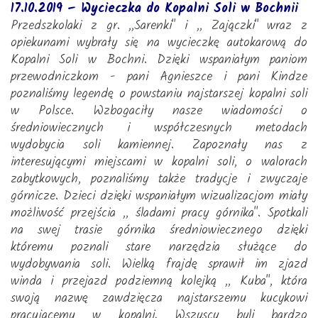
17.10.2019 – Wycieczka do Kopalni Soli w Bochnii
Przedszkolaki z gr. ,,Sarenki" i ,, Zajączki" wraz z
opiekunami wybrały się na wycieczkę autokarową do
Kopalni Soli w Bochni. Dzięki wspaniałym paniom
przewodniczkom - pani Agnieszce i pani Kindze
poznaliśmy legendę o powstaniu najstarszej kopalni soli
w Polsce. Wzbogaciły nasze wiadomości o
średniowiecznych i współczesnych metodach
wydobycia soli kamiennej. Zapoznały nas z
interesującymi miejscami w kopalni soli, o walorach
zabytkowych, poznaliśmy także tradycje i zwyczaje
górnicze. Dzieci dzięki wspaniałym wizualizacjom miały
możliwość przejścia ,, śladami pracy górnika". Spotkali
na swej trasie górnika średniowiecznego dzięki
któremu poznali stare narzędzia służące do
wydobywania soli. Wielką frajdę sprawił im zjazd
winda i przejazd podziemną kolejką ,, Kuba", która
swoją nazwę zawdzięcza najstarszemu kucykowi
pracującemu w kopalni. Wszyscy byli bardzo