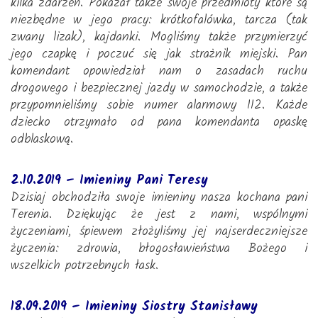
kilka zdarzeń. Pokazał także swoje przedmioty które są
niezbędne w jego pracy: krótkofalówka, tarcza (tak
zwany lizak), kajdanki. Mogliśmy także przymierzyć
jego czapkę i poczuć się jak strażnik miejski. Pan
komendant opowiedział nam o zasadach ruchu
drogowego i bezpiecznej jazdy w samochodzie, a także
przypomnieliśmy sobie numer alarmowy 112. Każde
dziecko otrzymało od pana komendanta opaskę
odblaskową.
2.10.2019 – Imieniny Pani Teresy
Dzisiaj obchodziła swoje imieniny nasza kochana pani
Terenia. Dziękując że jest z nami, wspólnymi
życzeniami, śpiewem złożyliśmy jej najserdeczniejsze
życzenia: zdrowia, błogosławieństwa Bożego i
wszelkich potrzebnych łask.
18.09.2019 – Imieniny Siostry Stanisławy