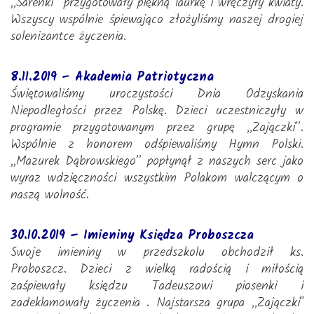
,,Sarenki” przygotowały piękną laurkę i wręczyły kwiaty.
Wszyscy wspólnie śpiewająco złożyliśmy naszej drogiej
solenizantce życzenia.
8.11.2019 – Akademia Patriotyczna
Świętowaliśmy uroczystości Dnia Odzyskania
Niepodległości przez Polskę. Dzieci uczestniczyły w
programie przygotowanym przez grupę ,,Zajączki”.
Wspólnie z honorem odśpiewaliśmy Hymn Polski.
,,Mazurek Dąbrowskiego” popłynął z naszych serc jako
wyraz wdzięczności wszystkim Polakom walczącym o
naszą wolność.
30.10.2019 – Imieniny Księdza Proboszcza
Swoje imieniny w przedszkolu obchodził ks.
Proboszcz. Dzieci z wielką radością i miłością
zaśpiewały księdzu Tadeuszowi piosenki i
zadeklamowały życzenia . Najstarsza grupa ,,Zajączki"