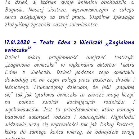
To dzień, w którym swoje imieniny obchodziła s.
Bogusia. Naszej siostrze, wychowawczyni z całego
serca dziękujemy za trud pracy. Wspólnie śpiewając
złożyliśmy życzenia naszej solenizantce.
17.01.2020 – Teatr Eden z Wieliczki „Zaginiona
owieczka”
Dzieci miały przyjemność obejrzeć teatrzyk:
,,Zaginiona owieczka” w wykonaniu aktorów Teatru
Eden z Wieliczki. Dzieci podczas tego spektaklu
dowiadują się na czym polega praca pasterza, drwala i
leśniczego. Tłumaczymy dzieciom, że jeśli ,,zagubią
się” tak jak tytułowa owieczka to zawsze mogą liczyć
na pomoc swoich kochających rodziców i
wychowawców. Jest to przedstawienie, które pomaga
budować autorytet rodzica i nauczyciela. Najmłodsi
widzowie uczą się wytrwałości tak jak Dobry Pasterz,
który do samego końca wierzy, że odnajdzie swoją