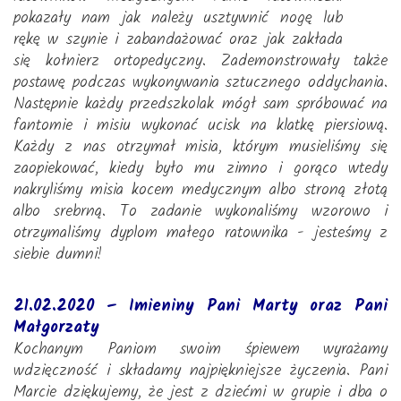
pokazały nam jak należy usztywnić nogę lub
rękę w szynie i zabandażować oraz jak zakłada
się kołnierz ortopedyczny. Zademonstrowały także
postawę podczas wykonywania sztucznego oddychania.
Następnie każdy przedszkolak mógł sam spróbować na
fantomie i misiu wykonać ucisk na klatkę piersiową.
Każdy z nas otrzymał misia, którym musieliśmy się
zaopiekować, kiedy było mu zimno i gorąco wtedy
nakryliśmy misia kocem medycznym albo stroną złotą
albo srebrną. To zadanie wykonaliśmy wzorowo i
otrzymaliśmy dyplom małego ratownika - jesteśmy z
siebie dumni!
21.02.2020 – Imieniny Pani Marty oraz Pani
Małgorzaty
Kochanym Paniom swoim śpiewem wyrażamy
wdzięczność i składamy najpiękniejsze życzenia. Pani
Marcie dziękujemy, że jest z dziećmi w grupie i dba o