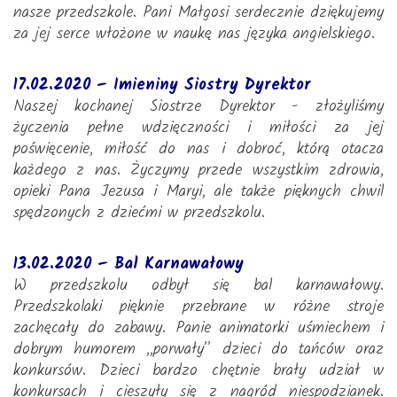
nasze przedszkole. Pani Małgosi serdecznie dziękujemy
za jej serce włożone w naukę nas języka angielskiego.
17.02.2020 – Imieniny Siostry Dyrektor
Naszej kochanej Siostrze Dyrektor - złożyliśmy
życzenia pełne wdzięczności i miłości za jej
poświęcenie, miłość do nas i dobroć, którą otacza
każdego z nas. Życzymy przede wszystkim zdrowia,
opieki Pana Jezusa i Maryi, ale także pięknych chwil
spędzonych z dziećmi w przedszkolu.
13.02.2020 – Bal Karnawałowy
W przedszkolu odbył się bal karnawałowy.
Przedszkolaki pięknie przebrane w różne stroje
zachęcały do zabawy. Panie animatorki uśmiechem i
dobrym humorem ,,porwały” dzieci do tańców oraz
konkursów. Dzieci bardzo chętnie brały udział w
konkursach i cieszyły się z nagród niespodzianek.