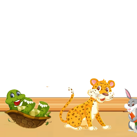
© 2026 przedszkolfrm-mszanadolna.pl