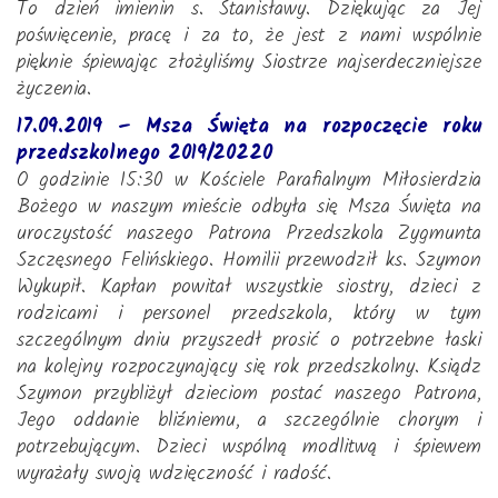
To dzień imienin s. Stanisławy. Dziękując za Jej
poświęcenie, pracę i za to, że jest z nami wspólnie
pięknie śpiewając złożyliśmy Siostrze najserdeczniejsze
życzenia.
17.09.2019 – Msza Święta na rozpoczęcie roku
przedszkolnego 2019/20220
O godzinie 15:30 w Kościele Parafialnym Miłosierdzia
Bożego w naszym mieście odbyła się Msza Święta na
uroczystość naszego Patrona Przedszkola Zygmunta
Szczęsnego Felińskiego. Homilii przewodził ks. Szymon
Wykupił. Kapłan powitał wszystkie siostry, dzieci z
rodzicami i personel przedszkola, który w tym
szczególnym dniu przyszedł prosić o potrzebne łaski
na kolejny rozpoczynający się rok przedszkolny. Ksiądz
Szymon przybliżył dzieciom postać naszego Patrona,
Jego oddanie bliźniemu, a szczególnie chorym i
potrzebującym. Dzieci wspólną modlitwą i śpiewem
wyrażały swoją wdzięczność i radość.