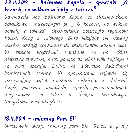
22.11.2019 – Baśniowa Kapela - spektakl „O
kozach, co wilkom uciekły z talerza”
Odwiedziła nas Baśniowa Kapela ze słuchowiskiem
obrazkowo- muzycznym pt ,, O kozach, co wilkom
uciekły z talerza”. Opowiadanie dotyczyło regionów
Polski. Kozy z Liliowego Boru lękające się watahy
wilków zostają zmuszone do opuszczenia kozich skał.
W trakcie wędrówki narażone są na różne
niebezpieczeństwa, gdyż podąża za nimi wilk fajtłapa i
co rusz atakuje. Dzieci są wówczas świadkami
komicznych scenek. W opowiadaniu pojawia się
wzruszający wątek rozstania rodziców z dziećmi.
Część piosenek opowiada legendy poszczególnych
miejscowości, a także o Święcie Narodowym
Odzyskania Niepodległości.
18.11.2019 – Imieniny Pani Eli
Świętowała swoje imieniny pani Ela. Dzieci z grupy