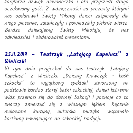
korytarzu dźwięk dzwoneczka i oto przyszedł długo
oczekiwany gość. Z wdzięczności za prezenty którymi
nas obdarował Święty Mikołaj dzieci zaśpiewały dla
niego piosenkę, zatańczyły i powiedziały pięknie wiersz.
Bardzo dziękujemy Święty Mikołaju, że nas
odwiedziłeś i obdarowałeś prezentami.
25.11.2019 – Teatrzyk „Latający Kapelusz” z
Wieliczki
W tym dniu przyjechał do nas teatrzyk ,,Latający
Kapelusz” z Wieliczki. ,,Dzielny Krawczyk - baśń
szkocka” to wyjątkowy spektakl stworzony na
podstawie bardzo starej baśni szkockiej, dzięki któremu
widz przenosi się do dawnej Szkocji i poznaje co to
znaczy zmierzyć się z własnym lękiem. Ręcznie
malowane kurtyny, autorska muzyka, wspaniałe
kostiumy nawiązujące do szkockiej tradycji.