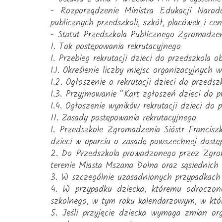
- Rozporządzenie Ministra Edukacji Narod
publicznych przedszkoli, szkół, placówek i ce
- Statut Przedszkola Publicznego Zgromadzen
I. Tok postępowania rekrutacyjnego
1. Przebieg rekrutacji dzieci do przedszkola o
1.1. Określenie liczby miejsc organizacyjnych 
1.2. Ogłoszenie o rekrutacji dzieci do przedsz
1.3. Przyjmowanie “Kart zgłoszeń dzieci do p
1.4. Ogłoszenie wyników rekrutacji dzieci do p
II. Zasady postępowania rekrutacyjnego
1. Przedszkole Zgromadzenia Sióstr Francis
dzieci w oparciu o zasadę powszechnej dostęp
2. Do Przedszkola prowadzonego przez Zgrom
terenie Miasta Mszana Dolna oraz sąsiednic
3. W szczególnie uzasadnionych przypadkach 
4. W przypadku dziecka, któremu odroczon
szkolnego, w tym roku kalendarzowym, w któ
5. Jeśli przyjęcie dziecka wymaga zmian or