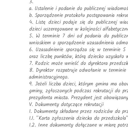
3.
a. Ustalenie i podanie do publicznej wiadomośc
b. Sporządzenie protokołu postępowania rekru
4. Listę dzieci podaje się do publicznej wi
dzieci uszeregowane w kolejności alfabetyczne
5. W terminie 7 dni od podania do publiczne
wnioskiem o sporządzenie uzasadnienia odmow
6. Uzasadnienie sporządza się w terminie 5
oraz liczbę punktów, którą dziecko uzyskało 
7. Rodzic może wnieść do dyrektora przedszk
8. Dyrektor rozpatruje odwołanie w terminie
administracyjnego.
9. Jeżeli liczba dzieci, którym gmina ma ob
gminy, zgłoszonych podczas rekrutacji do prz
prezydenta miasta. Prezydent jest obowiązany
V. Dokumenty dotyczące rekrutacji
1. Dokumenty składane przez rodziców do prz
1.1. ”Karta zgłoszenia dziecka do przedszkola”
1.2. Inne dokumenty dołączane w miarę potrz