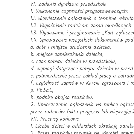
VI. Zadania dyrektora przedszkola
1. Wykonanie czynności przygotowawczych:
1.1. Wywieszenie ogłoszenia o terminie rekrut
1.2. Wyjaśnianie rodzicom zasad określonych
1.3. Wydawanie i przyjmowanie „Kart zgłosz
1.4. Sprawdzenie wszystkich dokumentów po
a. datę i miejsce urodzenia dziecka,
b. miejsce zamieszkania dziecka,
c. czas pobytu dziecka w przedszkolu,
d. wymogi dotyczące pobytu dziecka w przeds
e. potwierdzenie przez zakład pracy o zatrud
f. czytelność zapisów w Karcie zgłoszenia i 
g. PESEL,
h. podpisy obojga rodziców.
2. Umieszczenie ogłoszenia na tablicy ogłosz
przez rodziców faktu przyjęcia lub nieprzyjęc
VII. Przepisy końcowe
1. Liczbę dzieci w oddziałach określają odrębn
2. Przez rodziców rozumie się również prawn