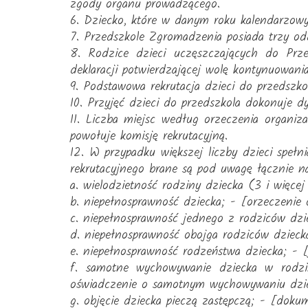
zgody organu prowadzącego.
6. Dziecko, które w danym roku kalendarzowy
7. Przedszkole Zgromadzenia posiada trzy odd
8. Rodzice dzieci uczęszczających do Prz
deklaracji potwierdzającej wolę kontynuowania
9. Podstawowa rekrutacja dzieci do przedszko
10. Przyjęć dzieci do przedszkola dokonuje dy
11. Liczba miejsc według orzeczenia organiz
powołuje komisję rekrutacyjną.
12. W przypadku większej liczby dzieci speł
rekrutacyjnego brane są pod uwagę łącznie nas
a. wielodzietność rodziny dziecka (3 i więcej
b. niepełnosprawność dziecka; - [orzeczenie 
c. niepełnosprawność jednego z rodziców dzie
d. niepełnosprawność obojga rodziców dziecka
e. niepełnosprawność rodzeństwa dziecka; - [j
f. samotne wychowywanie dziecka w rodzi
oświadczenie o samotnym wychowywaniu dzie
g. objęcie dziecka pieczą zastępczą; - [doku