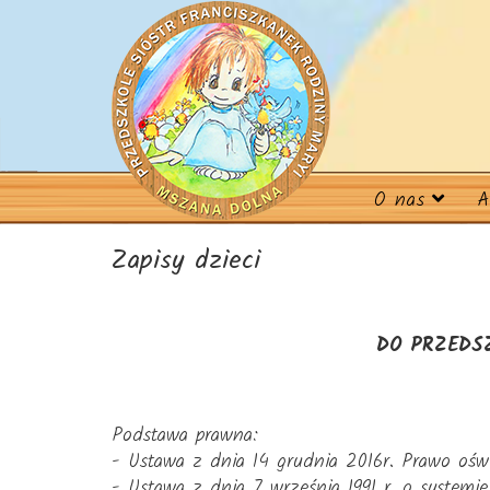
O nas
A
Zapisy dzieci
DO PRZEDS
Podstawa prawna:
- Ustawa z dnia 14 grudnia 2016r. Prawo ośw
- Ustawa z dnia 7 września 1991 r. o systemi