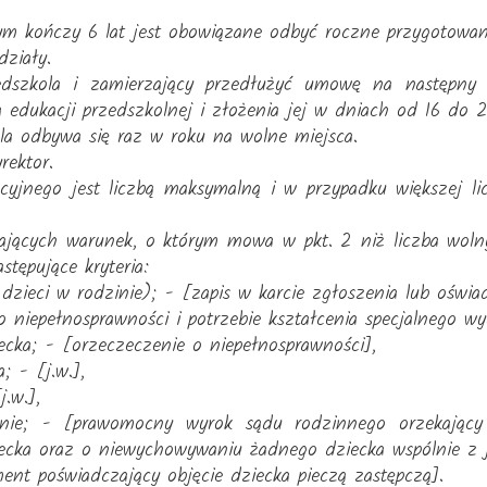
m kończy 6 lat jest obowiązane odbyć roczne przygotowan
ziały.
edszkola i zamierzający przedłużyć umowę na następny 
 edukacji przedszkolnej i złożenia jej w dniach od 16 do 2
la odbywa się raz w roku na wolne miejsca.
rektor.
acyjnego jest liczbą maksymalną i w przypadku większej li
niających warunek, o którym mowa w pkt. 2 niż liczba woln
tępujące kryteria:
 dzieci w rodzinie); - [zapis w karcie zgłoszenia lub oświa
o niepełnosprawności i potrzebie kształcenia specjalnego 
cka; - [orzeczeczenie o niepełnosprawności],
; - [j.w.],
.w.],
nie; - [prawomocny wyrok sądu rodzinnego orzekający 
cka oraz o niewychowywaniu żadnego dziecka wspólnie z j
ment poświadczający objęcie dziecka pieczą zastępczą].