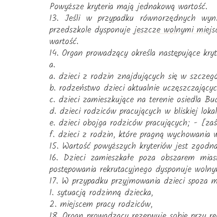
Powyższe kryteria mają jednakową wartość.
13. Jeśli w przypadku równorzędnych wyni
przedszkole dysponuje jeszcze wolnymi miejs
wartość.
14. Organ prowadzący określa następujące kryt
a.
a. dzieci z rodzin znajdujących się w szczegó
b. rodzeństwo dzieci aktualnie uczęszczający
c. dzieci zamieszkujące na terenie osiedla Bu
d. dzieci rodziców pracujących w bliskiej loka
e. dzieci obojga rodziców pracujących; - [za
f. dzieci z rodzin, które pragną wychowania 
15. Wartość powyższych kryteriów jest zgodna
16. Dzieci zamieszkałe poza obszarem mia
postępowania rekrutacyjnego dysponuje wolny
17. W przypadku przyjmowania dzieci spoza mi
1. sytuacją rodzinną dziecka,
2. miejscem pracy rodziców,
18. Organ prowadzący rezerwuje sobie przy rek