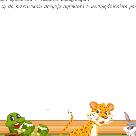
 są do przedszkola decyzją dyrektora z uwzględnieniem pos
© 2026 przedszkolfrm-mszanadolna.pl