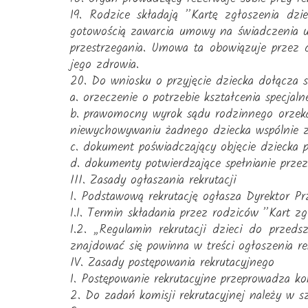
19. Rodzice składają ”Kartę zgłoszenia dz
gotowością zawarcia umowy na świadczenia u
przestrzegania. Umowa ta obowiązuje przez c
jego zdrowia.
20. Do wniosku o przyjęcie dziecka dołącza s
a. orzeczenie o potrzebie kształcenia specja
b. prawomocny wyrok sądu rodzinnego orzeka
niewychowywaniu żadnego dziecka wspólnie z
c. dokument poświadczający objęcie dziecka p
d. dokumenty potwierdzające spełnianie przez
III. Zasady ogłaszania rekrutacji
1. Podstawową rekrutację ogłasza Dyrektor Pr
1.1. Termin składania przez rodziców ”Kart z
1.2. „Regulamin rekrutacji dzieci do przed
znajdować się powinna w treści ogłoszenia rek
IV. Zasady postępowania rekrutacyjnego
1. Postępowanie rekrutacyjne przeprowadza ko
2. Do zadań komisji rekrutacyjnej należy w s