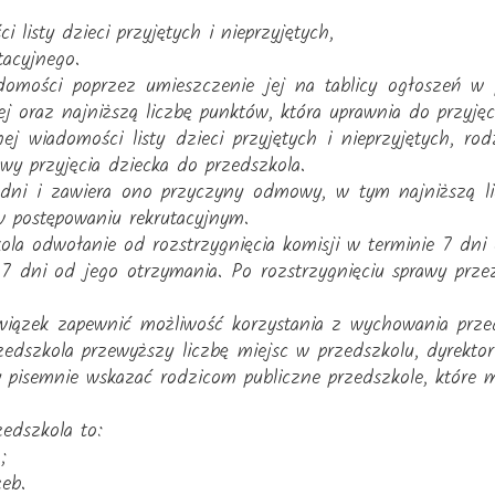
i listy dzieci przyjętych i nieprzyjętych,
tacyjnego.
adomości poprzez umieszczenie jej na tablicy ogłoszeń w 
j oraz najniższą liczbę punktów, która uprawnia do przyjęc
j wiadomości listy dzieci przyjętych i nieprzyjętych, rod
y przyjęcia dziecka do przedszkola.
 dni i zawiera ono przyczyny odmowy, w tym najniższą lic
w postępowaniu rekrutacyjnym.
ola odwołanie od rozstrzygnięcia komisji w terminie 7 dni
 7 dni od jego otrzymania. Po rozstrzygnięciu sprawy pr
owiązek zapewnić możliwość korzystania z wychowania prz
edszkola przewyższy liczbę miejsc w przedszkolu, dyrektor
 pisemnie wskazać rodzicom publiczne przedszkole, które m
edszkola to:
;
eb.