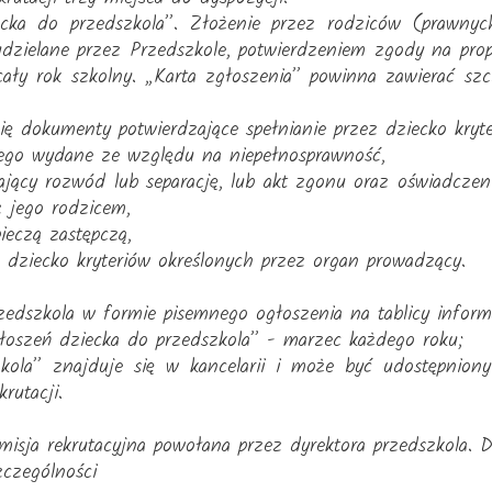
iecka do przedszkola”. Złożenie przez rodziców (prawn
dzielane przez Przedszkole, potwierdzeniem zgody na pro
ały rok szkolny. „Karta zgłoszenia” powinna zawierać sz
ię dokumenty potwierdzające spełnianie przez dziecko kryt
lnego wydane ze względu na niepełnosprawność,
jący rozwód lub separację, lub akt zgonu oraz oświadcz
 jego rodzicem,
ieczą zastępczą,
 dziecko kryteriów określonych przez organ prowadzący.
zedszkola w formie pisemnego ogłoszenia na tablicy informac
głoszeń dziecka do przedszkola” - marzec każdego roku;
szkola” znajduje się w kancelarii i może być udostępnio
rutacji.
misja rekrutacyjna powołana przez dyrektora przedszkola. 
zczególności