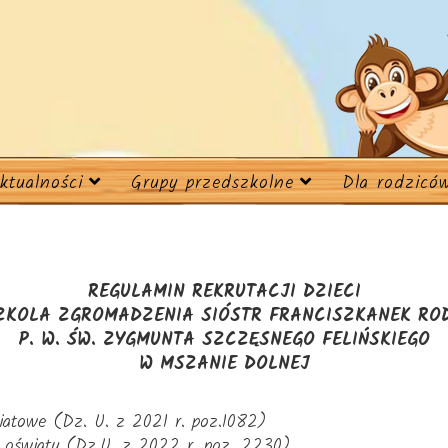
ktualności
Grupy przedszkolne
Dla rodzicó
REGULAMIN REKRUTACJI DZIECI
ZKOLA ZGROMADZENIA SIÓSTR FRANCISZKANEK ROD
P. W. ŚW. ZYGMUNTA SZCZĘSNEGO FELIŃSKIEGO
W MSZANIE DOLNEJ
iatowe (Dz. U. z 2021 r. poz.1082)
e oświaty (Dz.U. z 2022 r. poz. 2230)