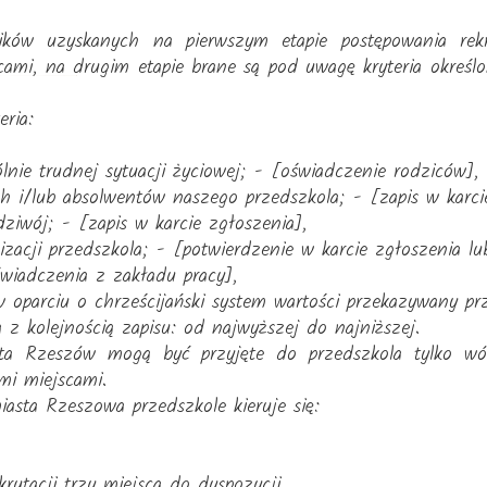
ków uzyskanych na pierwszym etapie postępowania rek
cami, na drugim etapie brane są pod uwagę kryteria określ
eria:
lnie trudnej sytuacji życiowej; - [oświadczenie rodziców],
ch i/lub absolwentów naszego przedszkola; - [zapis w karci
dziwój; - [zapis w karcie zgłoszenia],
lizacji przedszkola; - [potwierdzenie w karcie zgłoszenia l
świadczenia z zakładu pracy],
w oparciu o chrześcijański system wartości przekazywany pr
 z kolejnością zapisu: od najwyższej do najniższej.
sta Rzeszów mogą być przyjęte do przedszkola tylko wó
mi miejscami.
asta Rzeszowa przedszkole kieruje się:
rutacji trzy miejsca do dyspozycji.