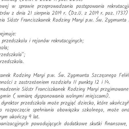
owej w sprawie przeprowadzania postępowania rekrutacyj
ntrów z dnia 21 sierpnia 2019 r. (Dz.U. z 2019 r. poz. 1737)
ia Sióstr Franciszkanek Rodziny Maryi p.w. Św. Zygmunta 
bejmuje:
w przedszkolu i rejonów rekrutacyjnych;
kola;
rzedszkola”;
rzedszkola.
zkanek Rodziny Maryi p.w. Św. Zygmunta Szczęsnego Feliń
ności z zastrzeżeniem rozdziału II punkty 12 i 14.
adzenie Sióstr Franciszkanek Rodziny Maryi przyjmowane 
h gmin ( wmiarę dysponowania wolnymi miejscami).
dyrektor przedszkola może przyjąć dziecko, które ukończył
o rozpoczęcie spełniania obowiązku szkolnego, może on
rym ukończy 9 lat.
ganizacyjnych powodujących dodatkowe skutki finansowe,