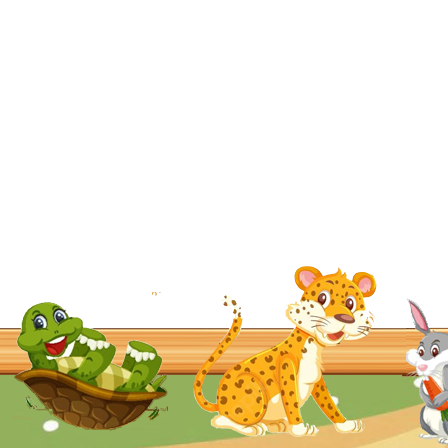
© 2026 przedszkolfrm-mszanadolna.pl