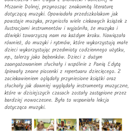
Mszanie Dolnej, przynosząc znakomitą literaturę
dotyczącą muzyki. Opowiadała przedszkolakom jak
powstaje muzyka, przyniosła wiele ciekawych książek z
ilustracjami instrumentów i wyjaśniła, że muzyka i
dźwięki towarzyszą nam na każdym kroku. Nawiązała
również, do muzyki i rytmów, które wykorzystują małe
dzieci wykorzystując przedmioty codziennego użytku,
np., talerzy jako bębenków. Dzieci z dużym
zaangażowaniem słuchały i wspólnie z Panią Edytą
śpiewały znane piosenki z repertuaru dziecięcego. Z
zaciekawieniem oglądały przyniesione książki oraz
słuchały jak dawniej wyglądały instrumenty muzyczne,
które w dzisiejszych czasach zostały zastąpione przez
bardziej nowoczesne. Była to wspaniała lekcja
dotycząca muzyki.