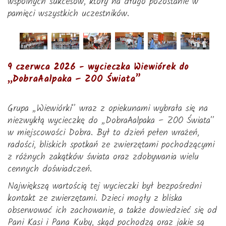
wspólnych sukcesów, który na długo pozostanie w
pamięci wszystkich uczestników.
9 czerwca 2026 - wycieczka Wiewiórek do
„DobraAalpaka – ZOO Świata”
Grupa „Wiewiórki” wraz z opiekunami wybrała się na
niezwykłą wycieczkę do „DobraAalpaka – ZOO Świata”
w miejscowości Dobra. Był to dzień pełen wrażeń,
radości, bliskich spotkań ze zwierzętami pochodzącymi
z różnych zakątków świata oraz zdobywania wielu
cennych doświadczeń.
Największą wartością tej wycieczki był bezpośredni
kontakt ze zwierzętami. Dzieci mogły z bliska
obserwować ich zachowanie, a także dowiedzieć się od
Pani Kasi i Pana Kuby, skąd pochodzą oraz jakie są