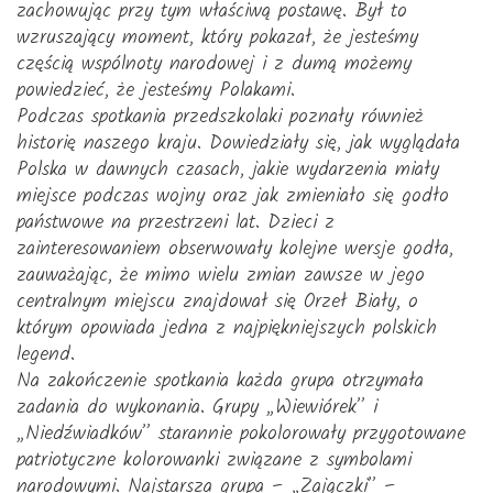
zachowując przy tym właściwą postawę. Był to
wzruszający moment, który pokazał, że jesteśmy
częścią wspólnoty narodowej i z dumą możemy
powiedzieć, że jesteśmy Polakami.
Podczas spotkania przedszkolaki poznały również
historię naszego kraju. Dowiedziały się, jak wyglądała
Polska w dawnych czasach, jakie wydarzenia miały
miejsce podczas wojny oraz jak zmieniało się godło
państwowe na przestrzeni lat. Dzieci z
zainteresowaniem obserwowały kolejne wersje godła,
zauważając, że mimo wielu zmian zawsze w jego
centralnym miejscu znajdował się Orzeł Biały, o
którym opowiada jedna z najpiękniejszych polskich
legend.
Na zakończenie spotkania każda grupa otrzymała
zadania do wykonania. Grupy „Wiewiórek” i
„Niedźwiadków” starannie pokolorowały przygotowane
patriotyczne kolorowanki związane z symbolami
narodowymi. Najstarsza grupa – „Zajączki” –