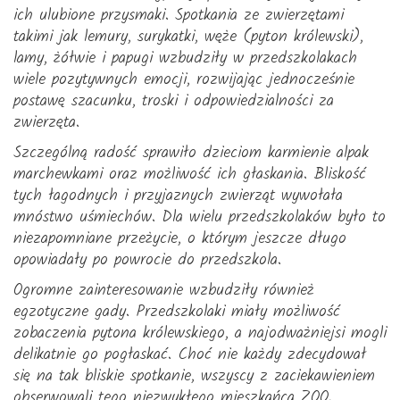
ich ulubione przysmaki. Spotkania ze zwierzętami
takimi jak lemury, surykatki, węże (pyton królewski),
lamy, żółwie i papugi wzbudziły w przedszkolakach
wiele pozytywnych emocji, rozwijając jednocześnie
postawę szacunku, troski i odpowiedzialności za
zwierzęta.
Szczególną radość sprawiło dzieciom karmienie alpak
marchewkami oraz możliwość ich głaskania. Bliskość
tych łagodnych i przyjaznych zwierząt wywołała
mnóstwo uśmiechów. Dla wielu przedszkolaków było to
niezapomniane przeżycie, o którym jeszcze długo
opowiadały po powrocie do przedszkola.
Ogromne zainteresowanie wzbudziły również
egzotyczne gady. Przedszkolaki miały możliwość
zobaczenia pytona królewskiego, a najodważniejsi mogli
delikatnie go pogłaskać. Choć nie każdy zdecydował
się na tak bliskie spotkanie, wszyscy z zaciekawieniem
obserwowali tego niezwykłego mieszkańca ZOO.