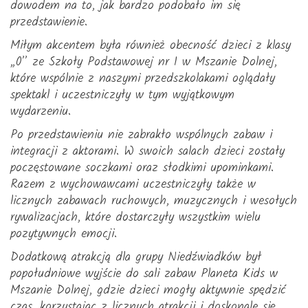
dowodem na to, jak bardzo podobało im się
przedstawienie.
Miłym akcentem była również obecność dzieci z klasy
„0” ze Szkoły Podstawowej nr 1 w Mszanie Dolnej,
które wspólnie z naszymi przedszkolakami oglądały
spektakl i uczestniczyły w tym wyjątkowym
wydarzeniu.
Po przedstawieniu nie zabrakło wspólnych zabaw i
integracji z aktorami. W swoich salach dzieci zostały
poczęstowane soczkami oraz słodkimi upominkami.
Razem z wychowawcami uczestniczyły także w
licznych zabawach ruchowych, muzycznych i wesołych
rywalizacjach, które dostarczyły wszystkim wielu
pozytywnych emocji.
Dodatkową atrakcją dla grupy Niedźwiadków był
popołudniowe wyjście do sali zabaw Planeta Kids w
Mszanie Dolnej, gdzie dzieci mogły aktywnie spędzić
czas, korzystając z licznych atrakcji i doskonale się