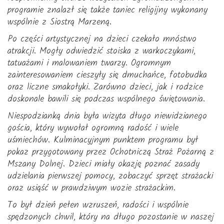
programie znalazł się także taniec religijny wykonany
wspólnie z Siostrą Marzeną.
Po części artystycznej na dzieci czekało mnóstwo
atrakcji. Mogły odwiedzić stoiska z warkoczykami,
tatuażami i malowaniem twarzy. Ogromnym
zainteresowaniem cieszyły się dmuchańce, fotobudka
oraz liczne smakołyki. Zarówno dzieci, jak i rodzice
doskonale bawili się podczas wspólnego świętowania.
Niespodzianką dnia była wizyta długo niewidzianego
gościa, który wywołał ogromną radość i wiele
uśmiechów. Kulminacyjnym punktem programu był
pokaz przygotowany przez Ochotniczą Straż Pożarną z
Mszany Dolnej. Dzieci miały okazję poznać zasady
udzielania pierwszej pomocy, zobaczyć sprzęt strażacki
oraz usiąść w prawdziwym wozie strażackim.
To był dzień pełen wzruszeń, radości i wspólnie
spędzonych chwil, który na długo pozostanie w naszej