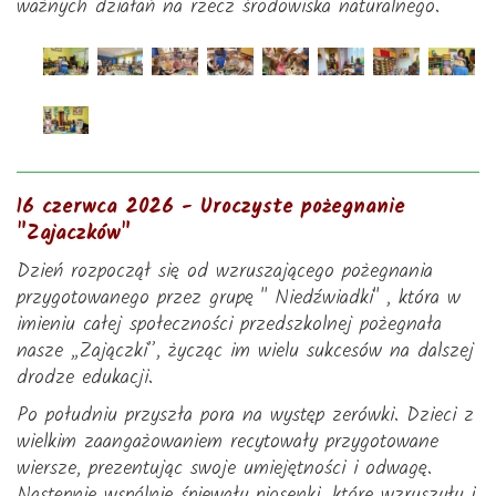
ważnych działań na rzecz środowiska naturalnego.
16 czerwca 2026 - Uroczyste pożegnanie
"Zajaczków"
Dzień rozpoczął się od wzruszającego pożegnania
przygotowanego przez grupę " Niedźwiadki" , która w
imieniu całej społeczności przedszkolnej pożegnała
nasze „Zajączki”, życząc im wielu sukcesów na dalszej
drodze edukacji.
Po południu przyszła pora na występ zerówki. Dzieci z
wielkim zaangażowaniem recytowały przygotowane
wiersze, prezentując swoje umiejętności i odwagę.
Następnie wspólnie śpiewały piosenki, które wzruszyły i