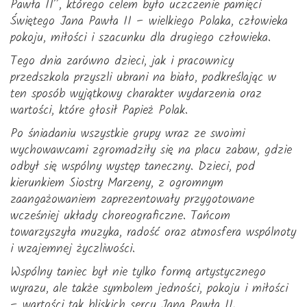
Pawła II”, którego celem było uczczenie pamięci
Świętego Jana Pawła II – wielkiego Polaka, człowieka
pokoju, miłości i szacunku dla drugiego człowieka.
Tego dnia zarówno dzieci, jak i pracownicy
przedszkola przyszli ubrani na biało, podkreślając w
ten sposób wyjątkowy charakter wydarzenia oraz
wartości, które głosił Papież Polak.
Po śniadaniu wszystkie grupy wraz ze swoimi
wychowawcami zgromadziły się na placu zabaw, gdzie
odbył się wspólny występ taneczny. Dzieci, pod
kierunkiem Siostry Marzeny, z ogromnym
zaangażowaniem zaprezentowały przygotowane
wcześniej układy choreograficzne. Tańcom
towarzyszyła muzyka, radość oraz atmosfera wspólnoty
i wzajemnej życzliwości.
Wspólny taniec był nie tylko formą artystycznego
wyrazu, ale także symbolem jedności, pokoju i miłości
– wartości tak bliskich sercu Jana Pawła II.