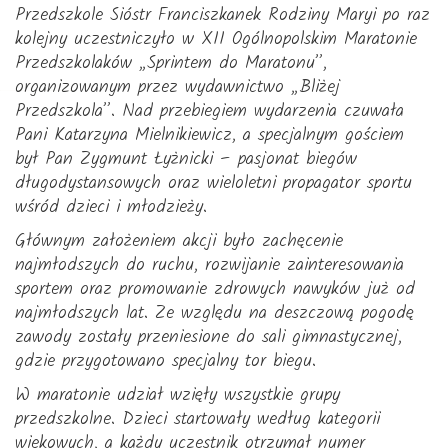
Przedszkole Sióstr Franciszkanek Rodziny Maryi po raz
kolejny uczestniczyło w XII Ogólnopolskim Maratonie
Przedszkolaków „Sprintem do Maratonu”,
organizowanym przez wydawnictwo „Bliżej
Przedszkola”. Nad przebiegiem wydarzenia czuwała
Pani Katarzyna Mielnikiewicz, a specjalnym gościem
był Pan Zygmunt Łyżnicki – pasjonat biegów
długodystansowych oraz wieloletni propagator sportu
wśród dzieci i młodzieży.
Głównym założeniem akcji było zachęcenie
najmłodszych do ruchu, rozwijanie zainteresowania
sportem oraz promowanie zdrowych nawyków już od
najmłodszych lat. Ze względu na deszczową pogodę
zawody zostały przeniesione do sali gimnastycznej,
gdzie przygotowano specjalny tor biegu.
W maratonie udział wzięły wszystkie grupy
przedszkolne. Dzieci startowały według kategorii
wiekowych, a każdy uczestnik otrzymał numer