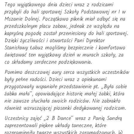
Tego wyjątkowego dnia dzieci wraz z rodzicami
przybyli do hali sportowej Szkoły Podstawowej nr 1 w
Mszanie Dolnej. Początkowo piknik miał odbyć się na
przedszkolnym placu zabaw, jednak ze względu na
kapryśną pogodę został przeniesiony do hali sportowej.
Dzięki życzliwości i otwartości Pani Dyrektor
Stanisławy Łabuz mogliśmy bezpiecznie i komfortowo
świętować ten wyjątkowy dzień w murach szkoły, za
co składamy serdeczne podziękowania.
Pomimo deszczowej aury serca wszystkich uczestników
były pełne radości. Dzieci wraz z opiekunami
przygotowały wspaniałe przedstawienie pt. „Była sobie
żabka mała”, opowiadające historię małej żabki, która
nie zawsze słuchała swoich rodziców. Nie zabrakło
również wzruszającej piosenki dedykowanej rodzicom.
Uczestnicy zajęć „2 B Dance” wraz z Panią Sandrą
zaprezentowali piękne układy taneczne, które
rozpromieniły twarze wszystkich zgromadzonych. W